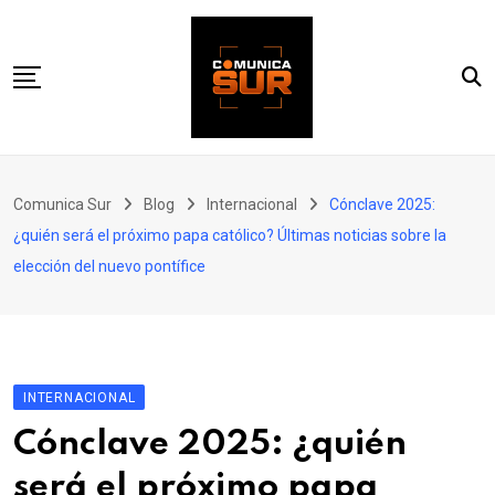
Skip
to
content
Inicio
Comunica Sur
Blog
Internacional
Cónclave 2025:
Estatal
¿quién será el próximo papa católico? Últimas noticias sobre la
Internacional
elección del nuevo pontífice
Nacional
Política
INTERNACIONAL
Cónclave 2025: ¿quién
será el próximo papa