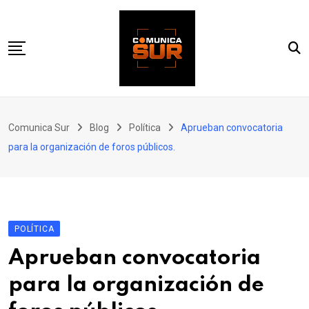
Skip
to
content
Inicio
Comunica Sur
Blog
Política
Aprueban convocatoria
Estatal
para la organización de foros públicos.
Internacional
Nacional
Política
POLÍTICA
Aprueban convocatoria
para la organización de