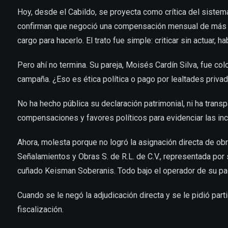
Hoy, desde el Cabildo, se proyecta como crítica del sistem
confirman que negoció una compensación mensual de más de
cargo para hacerlo. El trato fue simple: criticar sin actuar, ha
Pero ahí no termina. Su pareja, Moisés Cardín Silva, fue
campaña. ¿Eso es ética política o pago por lealtades priva
No ha hecho pública su declaración patrimonial, ni ha trans
compensaciones y favores políticos para evidenciar las in
Ahora, molesta porque no logró la asignación directa de obr
Señalamientos y Obras S. de R.L. de C.V., representada por
cuñado Keisman Soberanis. Todo bajo el operador de su pa
Cuando se le negó la adjudicación directa y se le pidió par
fiscalización.