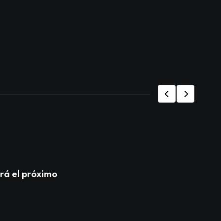
ESTA
rá el próximo
En 
MA